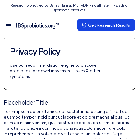
Research project led by Bailey Hanna, MS, RDN - no affiliate links, ads or
sponsored products.
Get Research Results
Privacy Policy
Use our recommendation engine to discover
probiotics for bowel movement issues & other
symptoms.
Placeholder Title
Lorem ipsum dolor sit amet, consectetur adipiscing elit, sed do
eiusmod tempor incididunt ut labore et dolore magna aliqua. Ut
enim ad minim veniam, quis nostrud exercitation ullamco laboris
nisi ut aliquip ex ea commodo consequat. Duis aute irure dolor
in reprehenderit in voluptate velit esse cillum dolore eu fugiat