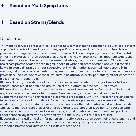
Based on Multi Symptoms
Based on Strains/Blends
Disclaimer
This website serves as a research project, offering a comprehensive collection of educational content
on probiotics derived from clinical studies, specifically designed for clinicians and healthcare
professionals. Targeted at an audience over the age of 18, the aim is purely informational, aimed at
enriching professional knowledge and practice in the field of probiotics. It is important to note that
the content provided does not constitute medical advice, diagnosis, or treatment. Clinicians and
healthcare professionals are encouraged to consult with their peers or other medical authorities
before implementing any changes suggested by the information presented here, especially in
exercise, nutrition, or supplementation regimens. The content on this site is not intended to replace
professional medical advice or consultation with healthcare experts, particularly for patient care or
managing health conditions.
IBSprobiotics.org, its editors, and contributors bear no responsibility for any adverse effects or
consequences resulting from the application of the information provided. Furthermore,
IBSprobiotics.org does not assume liability for misuse of supplements or for any side effects that
may occur, even at recommended dosages. We acknowledge that individual reactions to
supplements can vary, and unforeseen side effects are possible. While this research project strives
to provide accurate and up-to-date information, there is no guarantee or endorsement of the
reliability of any tests, products, procedures, opinions, or other information mentioned on the site.
Clinicians and healthcare professionals are advised to exercise their judgment and consult with
appropriate medical authorities before applying any information in their professional practice.
Dependence on any information provided by this site is solely at the risk of the user.
By accessing and utilizing the information on this site, users acknowledge their understanding and
agreement with the terms laid out in this disclaimer, recognizing its purpose as a resource for
enhancing professional knowledge in the field of probiotics.